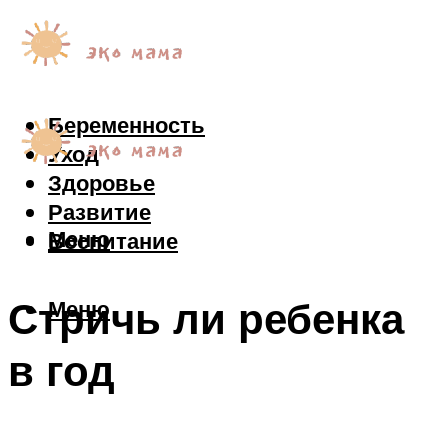
Беременность
Уход
Здоровье
Развитие
Меню
Воспитание
Стричь ли ребенка
Меню
в год