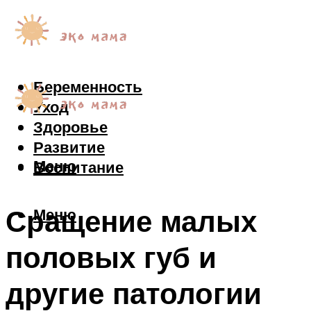
Беременность
Уход
Здоровье
Развитие
Меню
Воспитание
Сращение малых
Меню
половых губ и
другие патологии