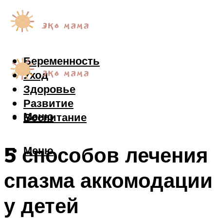
Беременность
Уход
Здоровье
Развитие
Меню
Воспитание
5 способов лечения
Меню
спазма аккомодации
у детей