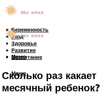
Беременность
Уход
Здоровье
Развитие
Меню
Воспитание
Сколько раз какает
Меню
месячный ребенок?