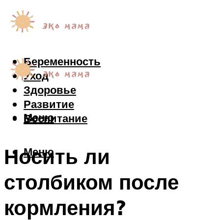
Беременность
Уход
Здоровье
Развитие
Меню
Воспитание
Носить ли
Меню
столбиком после
кормления?