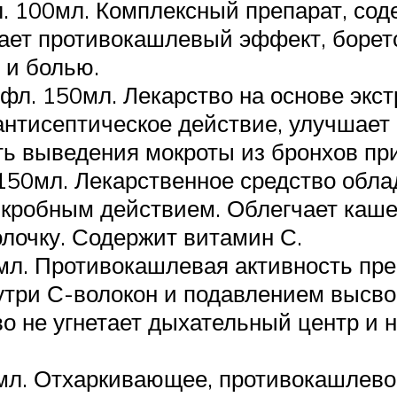
л. 100мл. Комплексный препарат, сод
ет противокашлевый эффект, боретс
 и болью.
л. 150мл. Лекарство на основе экст
антисептическое действие, улучшает
ть выведения мокроты из бронхов пр
150мл. Лекарственное средство обл
кробным действием. Облегчает кашел
лочку. Содержит витамин С.
0мл. Противокашлевая активность пр
утри С-волокон и подавлением высв
во не угнетает дыхательный центр и 
мл. Отхаркивающее, противокашлево