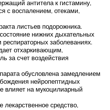
ержащий антитела к гистамину,
я с воспалением, отеками,
ракта листьев подорожника.
 состояние нижних дыхательных
и респираторных заболеваниях.
адает отхаркивающим,
ь за счет воздействия
епарата обусловлена замедлением
обождения нейропептидных
не влияет на мукоцилиарный
е лекарственное средство,