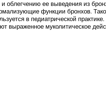
 облегчению ее выведения из бронх
мализующие функции бронхов. Такой 
ьзуется в педиатрической практике. 
вают выраженное муколитическое дей