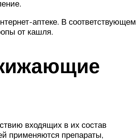
ление.
интернет-аптеке. В соответствующем
ропы от кашля.
зжижающие
ствию входящих в их состав
ей применяются препараты,