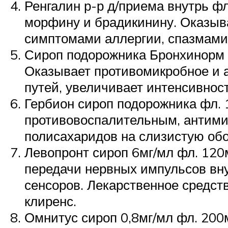
Ренгалин р-р д/приема внутрь ф
морфину и брадикинину. Оказыва
симптомами аллергии, спазмами
Сироп подорожника Бронхинорм ф
Оказывает противомикробное и 
путей, увеличивает интенсивнос
Гербион сироп подорожника фл. 
противовоспалительным, антими
полисахаридов на слизистую обо
Левопронт сироп 6мг/мл фл. 12
передачи нервных импульсов вн
сенсоров. Лекарственное средст
клиренс.
Омнитус сироп 0,8мг/мл фл. 200