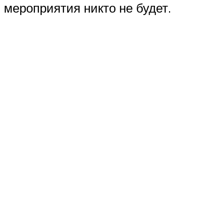
меро­при­я­тия никто не будет.