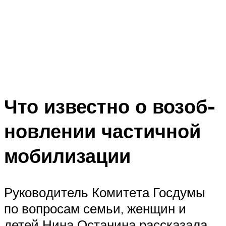
Что извест­но о воз­об­
нов­ле­нии частич­ной
мобилизации
Руко­во­ди­тель Коми­те­та Гос­ду­мы
по вопро­сам семьи, жен­щин и
детей Нина Оста­ни­на рас­ска­за­ла,