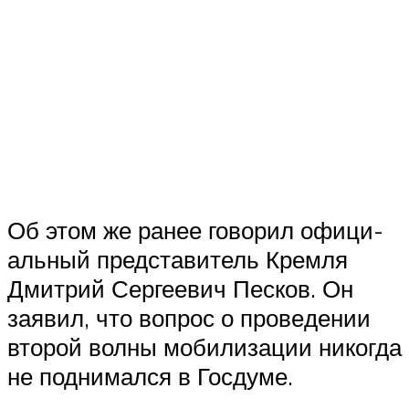
Об этом же ранее гово­рил офи­ци­
аль­ный пред­ста­ви­тель Крем­ля
Дмит­рий Сер­ге­е­вич Пес­ков. Он
заявил, что вопрос о про­ве­де­нии
вто­рой вол­ны моби­ли­за­ции нико­гда
не под­ни­мал­ся в Госдуме.