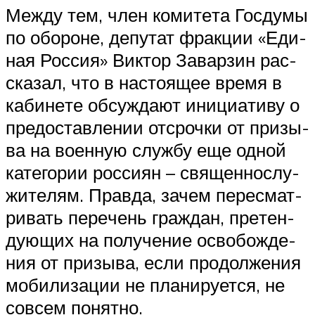
Меж­ду тем, член коми­те­та Гос­ду­мы
по обо­роне, депу­тат фрак­ции «Еди­
ная Рос­сия» Вик­тор Завар­зин рас­
ска­зал, что в насто­я­щее вре­мя в
каби­не­те обсуж­да­ют ини­ци­а­ти­ву о
предо­став­ле­нии отсроч­ки от при­зы­
ва на воен­ную служ­бу еще одной
кате­го­рии рос­си­ян – свя­щен­но­слу­
жи­те­лям. Прав­да, зачем пере­смат­
ри­вать пере­чень граж­дан, пре­тен­
ду­ю­щих на полу­че­ние осво­бож­де­
ния от при­зы­ва, если про­дол­же­ния
моби­ли­за­ции не пла­ни­ру­ет­ся, не
совсем понятно.