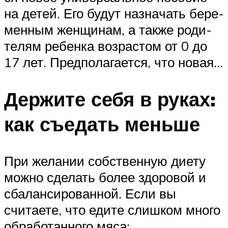
на детей. Его будут назна­чать бере­
мен­ным жен­щи­нам, а так­же роди­
те­лям ребен­ка воз­рас­том от 0 до
17 лет. Пред­по­ла­га­ет­ся, что новая…
Держите себя в руках:
как съедать меньше
При желании собственную диету
можно сделать более здоровой и
сбалансированной. Если вы
считаете, что едите слишком много
обработанного мяса: