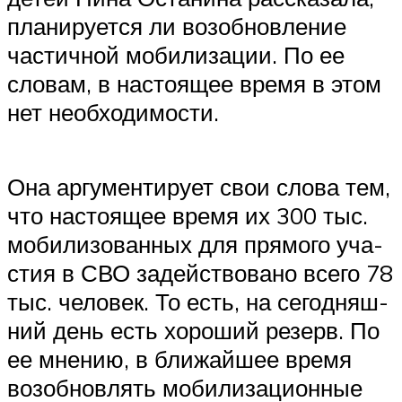
пла­ни­ру­ет­ся ли воз­об­нов­ле­ние
частич­ной моби­ли­за­ции. По ее
сло­вам, в насто­я­щее вре­мя в этом
нет необходимости.
Она аргу­мен­ти­ру­ет свои сло­ва тем,
что насто­я­щее вре­мя их 300 тыс.
моби­ли­зо­ван­ных для пря­мо­го уча­
стия в СВО задей­ство­ва­но все­го 78
тыс. чело­век. То есть, на сего­дняш­
ний день есть хоро­ший резерв. По
ее мне­нию, в бли­жай­шее вре­мя
воз­об­нов­лять моби­ли­за­ци­он­ные