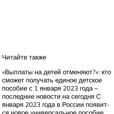
Читай­те также
«Выпла­ты на детей отме­ня­ют?»: кто
смо­жет полу­чать еди­ное дет­ское
посо­бие с 1 янва­ря 2023 года –
послед­ние ново­сти на сегодня С
янва­ря 2023 года в Рос­сии появит­
ся новое уни­вер­саль­ное посо­бие