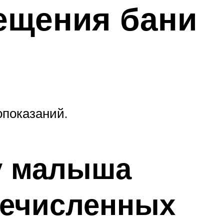
ещения бани
опоказаний.
у малыша
речисленных