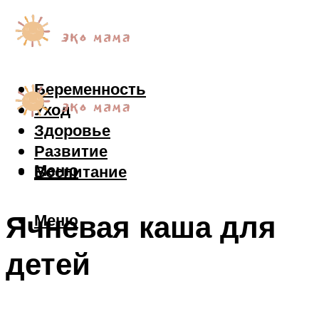
Беременность
Уход
Здоровье
Развитие
Меню
Воспитание
Ячневая каша для
Меню
детей