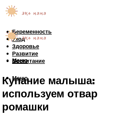
Беременность
Уход
Здоровье
Развитие
Меню
Воспитание
Купание малыша:
Меню
используем отвар
ромашки