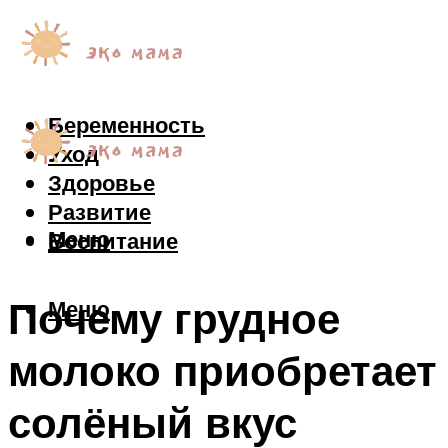
Беременность
Уход
Здоровье
Развитие
Меню
Воспитание
Почему грудное
Меню
молоко приобретает
солёный вкус