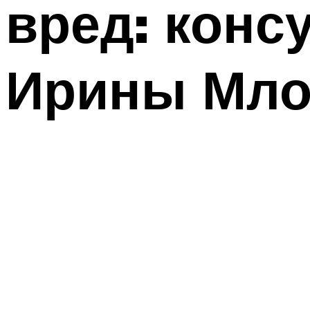
вред: конс
Ирины Мло