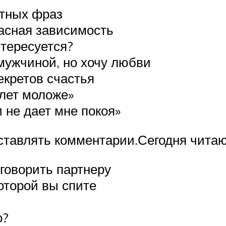
етных фраз
асная зависимость
тересуется?
 мужчиной, но хочу любви
екретов счастья
лет моложе»
 не дает мне покоя»
ставлять комментарии.Сегодня чита
 говорить партнеру
которой вы спите
о?