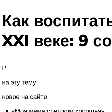
Как воспитат
XXI веке: 9 с
P
на эту тему
новое на сайте
«Моя мама слишком хорошая»