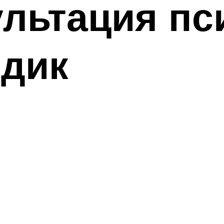
ультация пс
дик