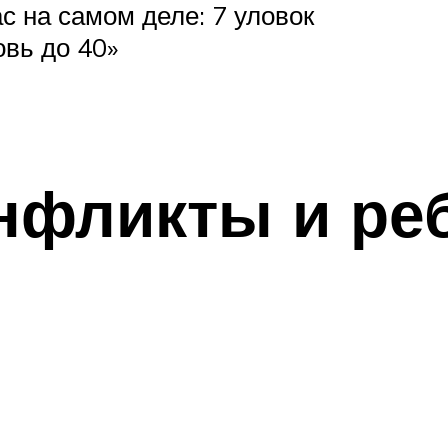
ас на самом деле: 7 уловок
овь до 40»
нфликты и ре