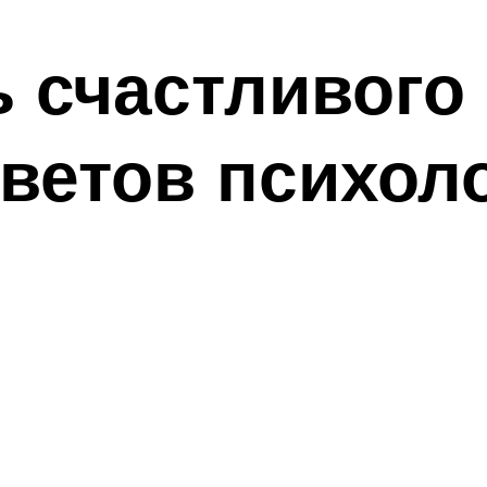
ь счастливого
оветов психол