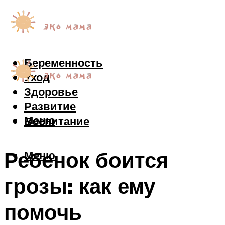
Беременность
Уход
Здоровье
Развитие
Меню
Воспитание
Ребенок боится
Меню
грозы: как ему
помочь