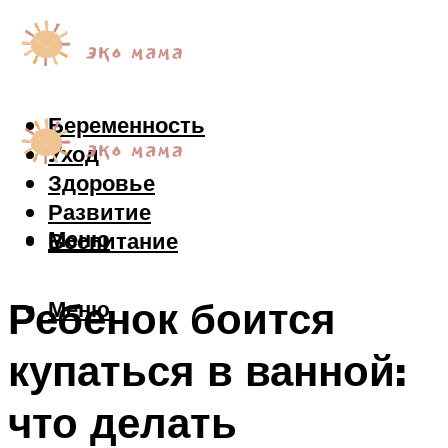
Беременность
Уход
Здоровье
Развитие
Меню
Воспитание
Ребенок боится
Меню
купаться в ванной:
что делать