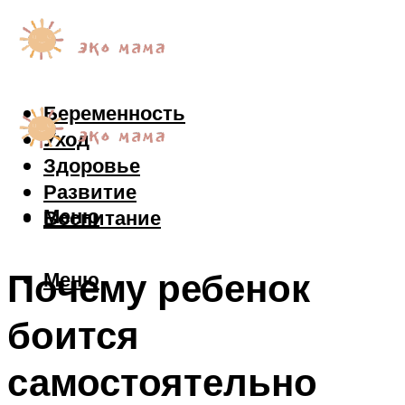
Беременность
Уход
Здоровье
Развитие
Меню
Воспитание
Почему ребенок
Меню
боится
самостоятельно