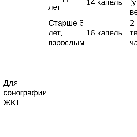
14 капель
(
лет
в
Старше 6
2
лет,
16 капель
т
взрослым
ч
Для
сонографии
ЖКТ