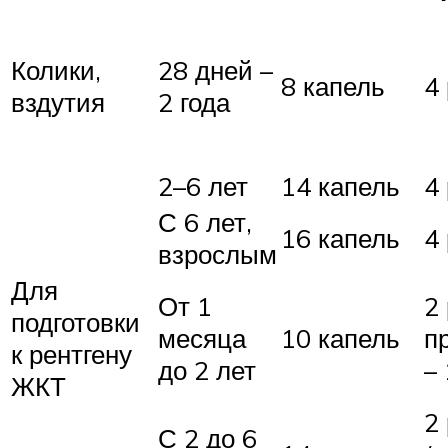
Колики,
28 дней –
8 капель
4
вздутия
2 года
2–6 лет
14 капель
4
С 6 лет,
16 капель
4
взрослым
Для
От 1
2 
подготовки
месяца
10 капель
п
к рентгену
до 2 лет
–
ЖКТ
2
С 2 до 6