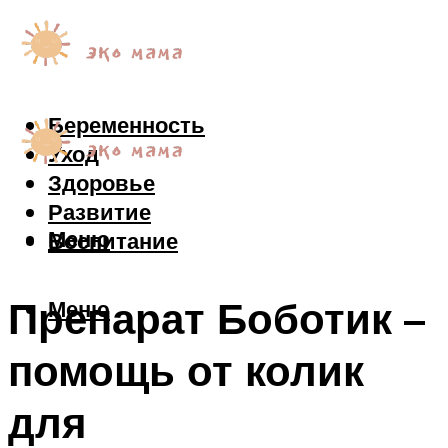
Беременность
Уход
Здоровье
Развитие
Меню
Воспитание
Препарат Боботик –
Меню
помощь от колик
для