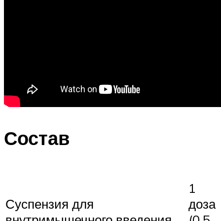
Состав
1
Суспензия для
доза
внутримышечного введения
(0,5