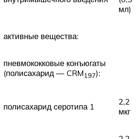
мл)
активные вещества:
пневмококковые конъюгаты
(полисахарид — CRM
):
197
2,2
полисахарид серотипа 1
мкг
2,2