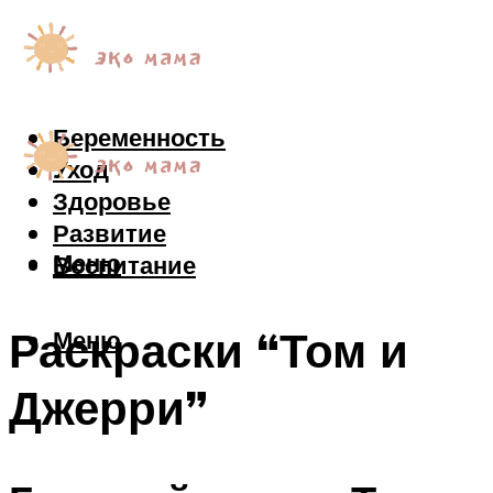
Беременность
Уход
Здоровье
Развитие
Меню
Воспитание
Раскраски “Том и
Меню
Джерри”