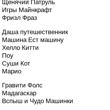
Щенячий Патруль
Игры Майнкрафт
Фризл Фраз
Даша путешественник
Машина Ест машину
Хелло Китти
Поу
Суши Кот
Марио
Гравити Фолс
Мадагаскар
Вспыш и Чудо Машинки