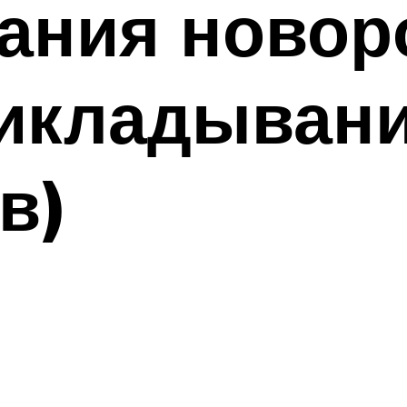
ания новор
рикладывани
в)