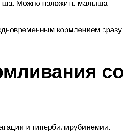
алыша. Можно положить малыша
 одновременным кормлением сразу
рмливания со
ратации и гипербилирубинемии.