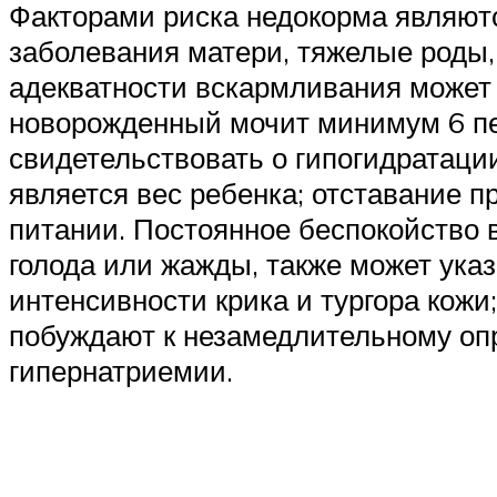
Факторами риска недокорма являют
заболевания матери, тяжелые роды,
адекватности вскармливания может 
новорожденный мочит минимум 6 пел
свидетельствовать о гипогидратаци
является вес ребенка; отставание 
питании. Постоянное беспокойство в
голода или жажды, также может ука
интенсивности крика и тургора кож
побуждают к незамедлительному оп
гипернатриемии.