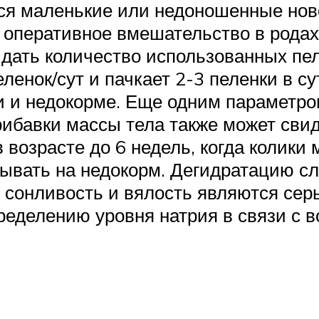
ся маленькие или недоношенные нов
 оперативное вмешательство в рода
дать количество использованных пел
енок/сут и пачкает 2-3 пеленки в су
и и недокорме. Еще одним параметро
прибавки массы тела также может сви
 возрасте до 6 недель, когда колики 
зывать на недокорм. Дегидратацию с
и; сонливость и вялость являются се
ределению уровня натрия в связи с 