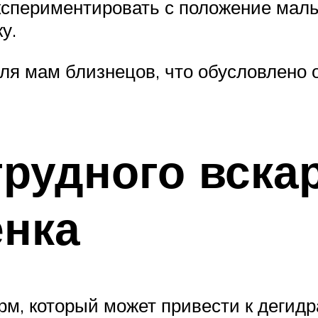
 экспериментировать с положение м
у.
для мам близнецов, что обусловлено
рудного вска
енка
рм, который может привести к дегид