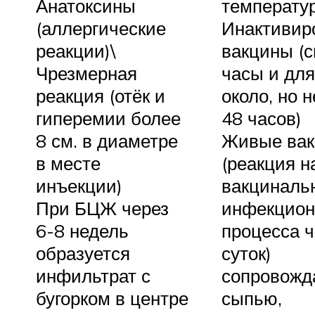
Анатоксины
температур
(аллергические
Инактивир
реакции)\
вакцины (с
Чрезмерная
часы и для
реакция (отёк и
около, но 
гиперемии более
48 часов)
8 см. в диаметре
Живые ва
в месте
(реакция н
инъекции)
вакциналь
При БЦЖ через
инфекцион
6-8 недель
процесса ч
образуется
суток)
инфильтрат с
сопровож
бугорком в центре
сыпью,