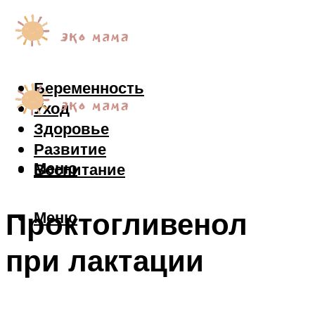
Беременность
Уход
Здоровье
Развитие
Меню
Воспитание
Проктогливенол
Меню
при лактации