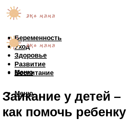
Беременность
Уход
Здоровье
Развитие
Меню
Воспитание
Заикание у детей –
Меню
как помочь ребенку