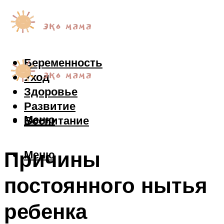
Беременность
Уход
Здоровье
Развитие
Меню
Воспитание
Причины
Меню
постоянного нытья
ребенка