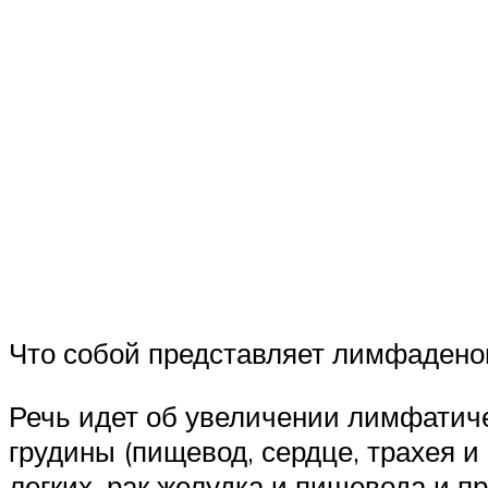
Что собой представляет лимфадено
Речь идет об увеличении лимфатиче
грудины (пищевод, сердце, трахея и
легких, рак желудка и пищевода и пр