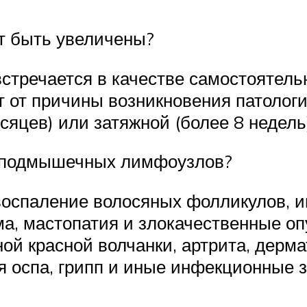
т быть увеличены?
стречается в качестве самостоятель
 от причины возникновения патолог
яцев) или затяжной (более 8 недель
 подмышечных лимфоузлов?
 воспаление волосяных фолликулов, 
ма, мастопатия и злокачественные 
й красной волчанки, артрита, дерма
я оспа, грипп и иные инфекционные 