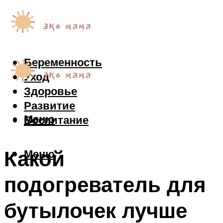
Беременность
Уход
Здоровье
Развитие
Меню
Воспитание
Какой
Меню
подогреватель для
бутылочек лучше