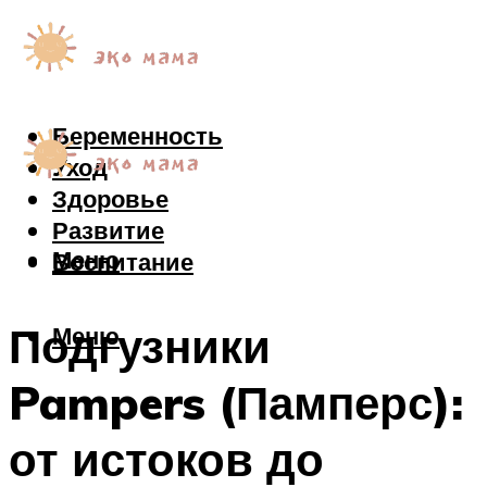
Беременность
Уход
Здоровье
Развитие
Меню
Воспитание
Подгузники
Меню
Pampers (Памперс):
от истоков до