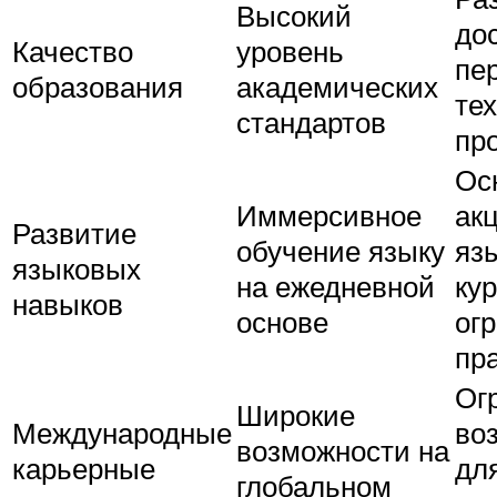
Высокий
дос
Качество
уровень
пе
образования
академических
те
стандартов
пр
Ос
Иммерсивное
ак
Развитие
обучение языку
яз
языковых
на ежедневной
кур
навыков
основе
ог
пр
Ог
Широкие
Международные
во
возможности на
карьерные
дл
глобальном