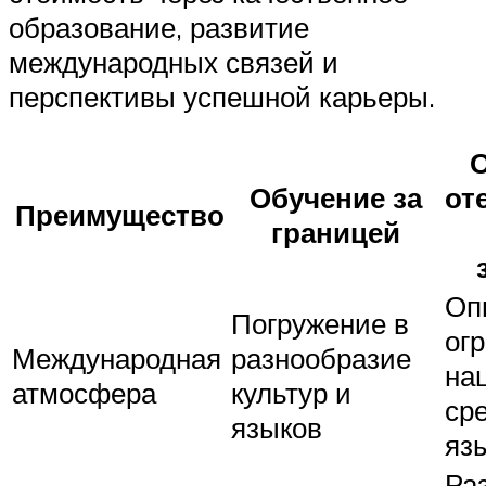
образование, развитие
международных связей и
перспективы успешной карьеры.
О
Обучение за
от
Преимущество
границей
Оп
Погружение в
ог
Международная
разнообразие
на
атмосфера
культур и
ср
языков
яз
Ра