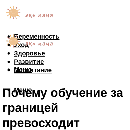
Беременность
Уход
Здоровье
Развитие
Меню
Воспитание
Почему обучение за
Меню
границей
превосходит