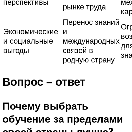
перспективы
ме
рынке труда
ка
Перенос знаний
Ог
Экономические
и
во
и социальные
международных
дл
выгоды
связей в
зн
родную страну
Вопрос – ответ
Почему выбрать
обучение за пределами
своей страны лучше?