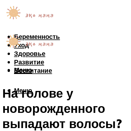
Беременность
Уход
Здоровье
Развитие
Меню
Воспитание
На голове у
Меню
новорожденного
выпадают волосы?