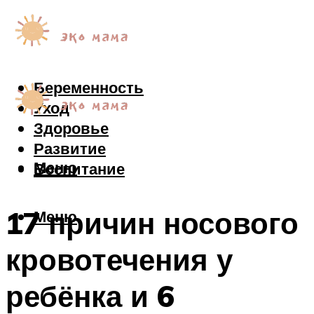
Беременность
Уход
Здоровье
Развитие
Меню
Воспитание
17 причин носового
Меню
кровотечения у
ребёнка и 6