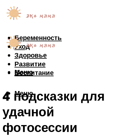
Беременность
Уход
Здоровье
Развитие
Меню
Воспитание
4 подсказки для
Меню
удачной
фотосессии