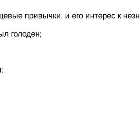
вые привычки, и его интерес к незн
был голоден;
;