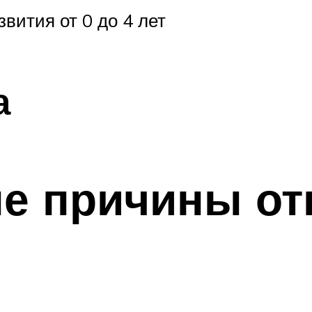
вития от 0 до 4 лет
а
е причины отк