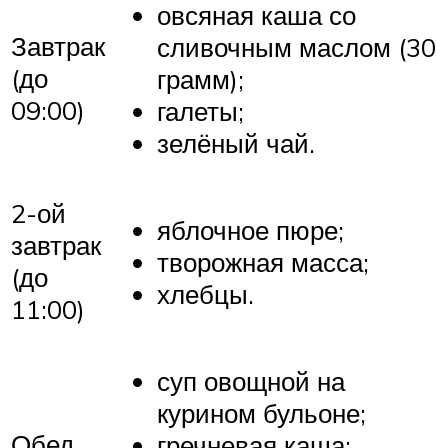
овсяная каша со
Завтрак
сливочным маслом (30
(до
грамм);
09:00)
галеты;
зелёный чай.
2-ой
яблочное пюре;
завтрак
творожная масса;
(до
хлебцы.
11:00)
суп овощной на
курином бульоне;
Обед
гречневая каша;