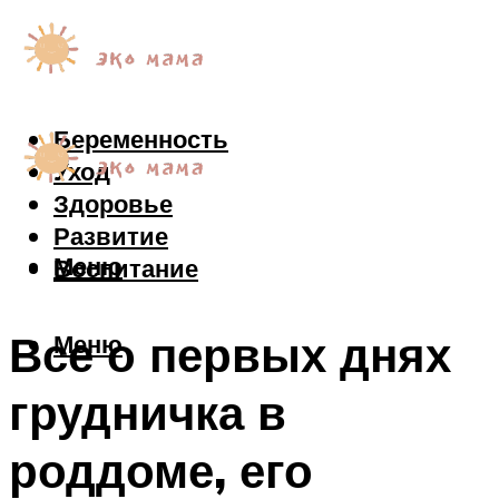
Беременность
Уход
Здоровье
Развитие
Меню
Воспитание
Все о первых днях
Меню
грудничка в
роддоме, его