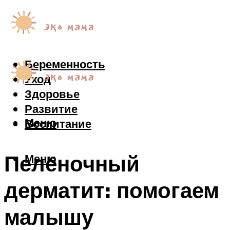
Беременность
Уход
Здоровье
Развитие
Меню
Воспитание
Пелёночный
Меню
дерматит: помогаем
малышу