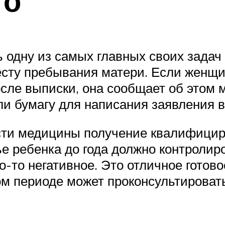
го
ь одну из самых главных своих зада
есту пребывания матери. Если женщи
осле выписки, она сообщает об этом 
или бумагу для написания заявления 
сти медицины получение квалифици
е ребенка до года должно контролир
о-то негативное. Это отличное готов
м периоде может проконсультировать