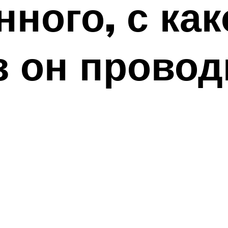
ного, с ка
з он провод