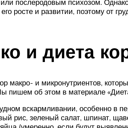
 или послеродовым психозом. Однако
 его росте и развитии, поэтому от г
ко и диета к
бор макро- и микронутриентов, кото
. Мы пишем об этом в материале «Дие
удном вскармливании, особенно в пе
ый рис, зеленый салат, шпинат, щаве
, яйца (умеренно, если будут выявле