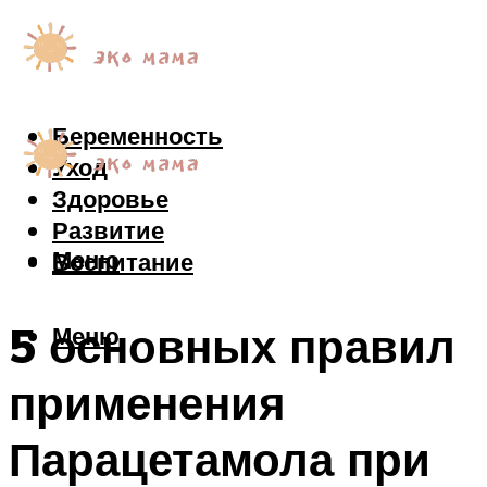
Беременность
Уход
Здоровье
Развитие
Меню
Воспитание
5 основных правил
Меню
применения
Парацетамола при