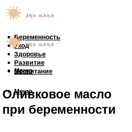
Беременность
Уход
Здоровье
Развитие
Меню
Воспитание
Оливковое масло
Меню
при беременности