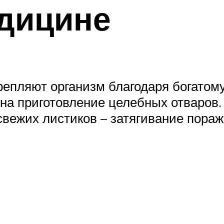
едицине
репляют организм благодаря богато
на приготовление целебных отваров
 свежих листиков – затягивание пора