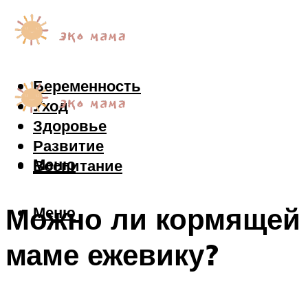
Беременность
Уход
Здоровье
Развитие
Меню
Воспитание
Можно ли кормящей
Меню
маме ежевику?