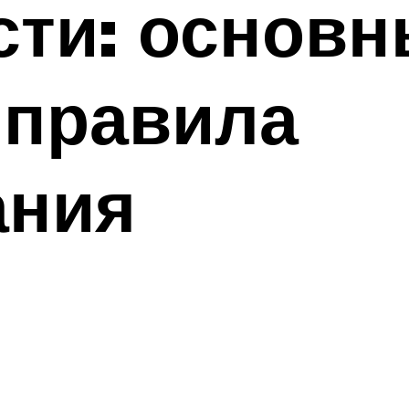
сти: основ
 правила
ания