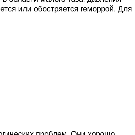
ется или обостряется геморрой. Для
огических проблем. Они хорошо