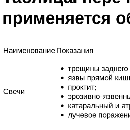
применяется о
Наименование
Показания
трещины заднего 
язвы прямой киш
проктит;
Свечи
эрозивно-язвенны
катаральный и ат
лучевое поражени