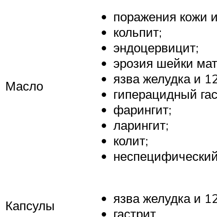
поражения кожи и
кольпит;
эндоцервицит;
эрозия шейки мат
язва желудка и 1
Масло
гиперацидный гас
фарингит;
ларингит;
колит;
неспецифический 
язва желудка и 1
Капсулы
гастрит.