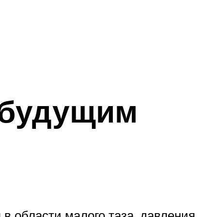
 будущим
в области малого таза, давления