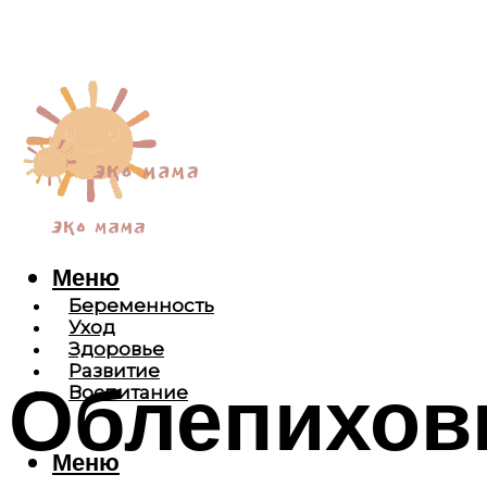
Меню
Беременность
Уход
Здоровье
Развитие
Облепихов
Воспитание
Меню