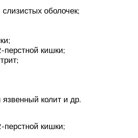
 слизистых оболочек;
ки;
2-перстной кишки;
трит;
язвенный колит и др.
2-перстной кишки;