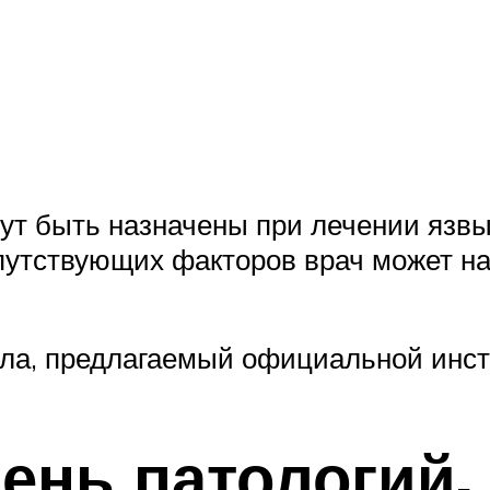
т быть назначены при лечении язвы 
путствующих факторов врач может наз
ла, предлагаемый официальной инстр
ень патологий,