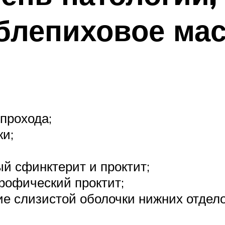
блепиховое ма
прохода;
ки;
й сфинктерит и проктит;
рофический проктит;
е слизистой оболочки нижних отдело