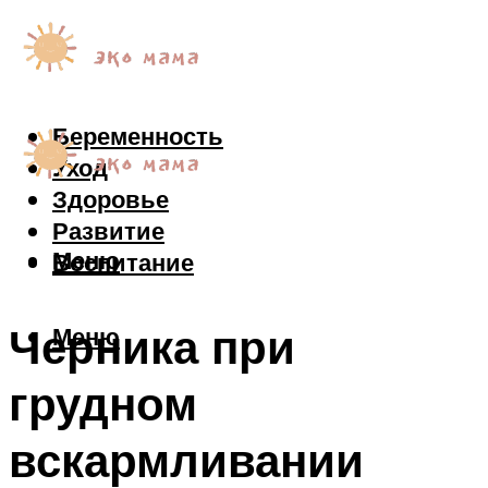
Беременность
Уход
Здоровье
Развитие
Меню
Воспитание
Черника при
Меню
грудном
вскармливании