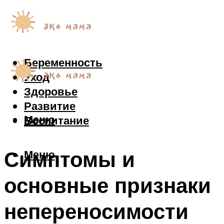
Беременность
Уход
Здоровье
Развитие
Меню
Воспитание
Симптомы и
Меню
основные признаки
непереносимости