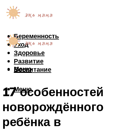
Беременность
Уход
Здоровье
Развитие
Меню
Воспитание
17 особенностей
Меню
новорождённого
ребёнка в