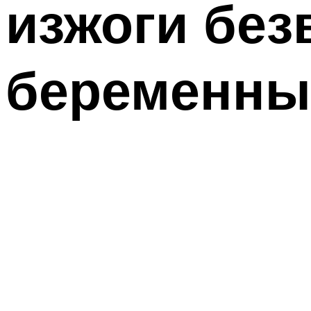
изжоги без
беременны