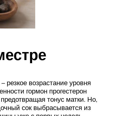
местре
 – резкое возрастание уровня
енности гормон прогестерон
 предотвращая тонус матки. Но,
очный сок выбрасывается из
щины уже с первых недель