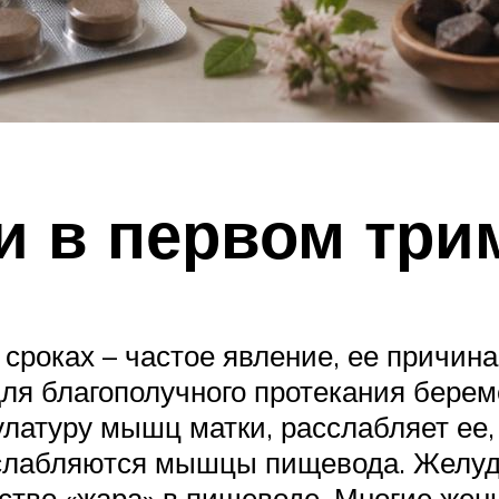
и в первом три
сроках – частое явление, ее причина
для благополучного протекания берем
латуру мышц матки, расслабляет ее,
сслабляются мышцы пищевода. Желуд
ство «жара» в пищеводе. Многие жен