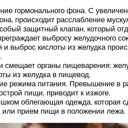
ние гормонального фона. С увеличен
она, происходит расслабление муску
собый защитный клапан, который отд
реграждает выбросу желудочного сок
и выброс кислоты из желудка проис
.
и смещает органы пищеварения: желу
ты из желудка в пищевод.
ие режима питания. Превышение в р
острой пищи, приводит к изжоге.
ишком облегающая одежда, которая с
ы или прием пищи в положении лежа.