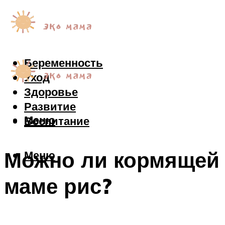
Беременность
Уход
Здоровье
Развитие
Меню
Воспитание
Можно ли кормящей
Меню
маме рис?