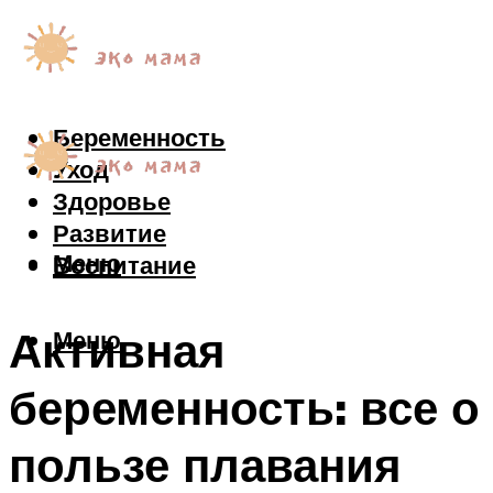
Беременность
Уход
Здоровье
Развитие
Меню
Воспитание
Активная
Меню
беременность: все о
пользе плавания