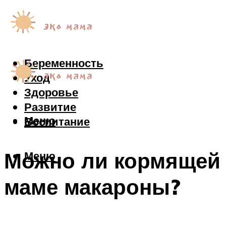
Беременность
Уход
Здоровье
Развитие
Меню
Воспитание
Можно ли кормящей
Меню
маме макароны?