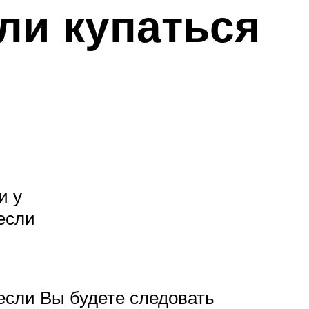
ли купаться
и у
если
если Вы будете следовать