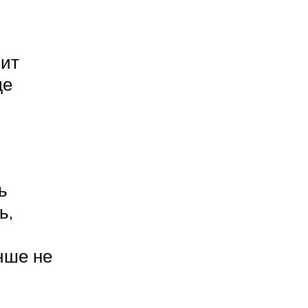
шит
де
ь
ь,
чше не