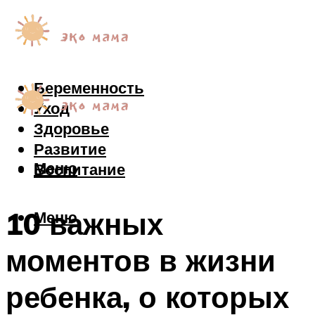
Беременность
Уход
Здоровье
Развитие
Меню
Воспитание
10 важных
Меню
моментов в жизни
ребенка, о которых